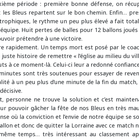
ième période : première bonne défense, on récup
 les Bleus repartent sur le bon chemin. Enfin… pres
trophiques, le rythme un peu plus élevé a fait tota
quipe. Huit pertes de balles pour 12 ballons joués 
uvoir prétendre à une victoire.
tre rapidement. Un temps mort est posé par le coa
juste histoire de remettre « l’église au milieu du vill
ts à ce moment-là. Celui-ci leur a redonné confiance
 minutes sont très soutenues pour essayer de reven
lité à un peu plus d’une minute de la fin du match
décisive.
 personne ne trouve la solution et c’est mainten
our pouvoir gâcher la fête de nos Bleus en très mau
se où la conviction et l’envie de notre équipe se son
allon et donc de quitter la Lorraine avec ce match nul
 même temps… très intéressant au classement apr