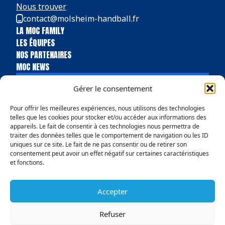
Nous trouver
contact@molsheim-handball.fr
LA MOC FAMILY
LES ÉQUIPES
NOS PARTENAIRES
MOC NEWS
BILLETTERIE
Gérer le consentement
BOUTIQUE
Pour offrir les meilleures expériences, nous utilisons des technologies
telles que les cookies pour stocker et/ou accéder aux informations des
appareils. Le fait de consentir à ces technologies nous permettra de
traiter des données telles que le comportement de navigation ou les ID
uniques sur ce site. Le fait de ne pas consentir ou de retirer son
consentement peut avoir un effet négatif sur certaines caractéristiques
et fonctions.
Accepter
Politique de confidentialité
Conditions Générales de vente
Mentions légales
Politique en matière de remboursements et de retours
Refuser
© Copyright 2025 MOC Handball Molsheim