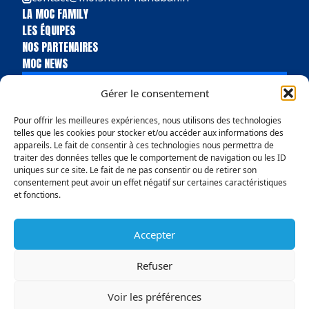
LA MOC FAMILY
LES ÉQUIPES
NOS PARTENAIRES
MOC NEWS
BILLETTERIE
Gérer le consentement
BOUTIQUE
Pour offrir les meilleures expériences, nous utilisons des technologies
telles que les cookies pour stocker et/ou accéder aux informations des
appareils. Le fait de consentir à ces technologies nous permettra de
traiter des données telles que le comportement de navigation ou les ID
uniques sur ce site. Le fait de ne pas consentir ou de retirer son
consentement peut avoir un effet négatif sur certaines caractéristiques
et fonctions.
Accepter
Politique de confidentialité
Conditions Générales de vente
Mentions légales
Politique en matière de remboursements et de retours
Refuser
© Copyright 2025 MOC Handball Molsheim
Voir les préférences