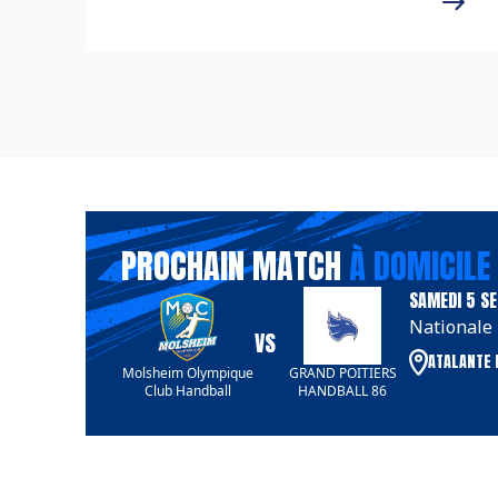
PROCHAIN MATCH
À DOMICILE
SAMEDI 5 S
Nationale
VS
ATALANTE 
Molsheim Olympique
GRAND POITIERS
Club Handball
HANDBALL 86