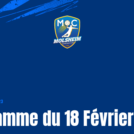
23
amme du 18 Févrie