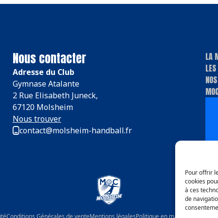
Nous contacter
LA 
LES
Adresse du Club
NOS
Gymnase Atalante
MOC
2 Rue Elisabeth Juneck,
67120 Molsheim
Nous trouver
contact@molsheim-handball.fr
Pour offrir 
cookies pour
à ces techn
de navigatio
consentement
ité
Conditions Générales de vente
Mentions légales
Politique en matière de remb