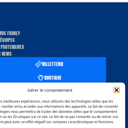
MOC FAMILY
 ÉQUIPES
 PARTENAIRES
 NEWS
BILLETTERIE
BOUTIQUE
Gérer le consentement
les meilleures expériences, nous utilisons des technologies telles que les
 stocker et/ou accéder aux informations des appareils. Le fait de consentir
ologies nous permettra de traiter des données telles que le comportement
n ou les ID uniques sur ce site. Le fait de ne pas consentir ou de retirer son
 peut avoir un effet négatif sur certaines caractéristiques et fonctions.
oursements et de retours