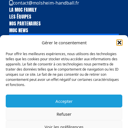
contact@molsheim-handball.fr
LA MOC FAMILY
LES ÉQUIPES
NOS PARTENAIRES
MOC NEWS
BILLETTERIE
Gérer le consentement
BOUTIQUE
Pour offrir les meilleures expériences, nous utilisons des technologies
telles que les cookies pour stocker et/ou accéder aux informations des
appareils. Le fait de consentir à ces technologies nous permettra de
traiter des données telles que le comportement de navigation ou les ID
uniques sur ce site. Le fait de ne pas consentir ou de retirer son
consentement peut avoir un effet négatif sur certaines caractéristiques
et fonctions.
Accepter
Politique de confidentialité
Conditions Générales de vente
Mentions légales
Politique en matière de remboursements et de retours
Refuser
© Copyright 2025 MOC Handball Molsheim
Voir les préférences