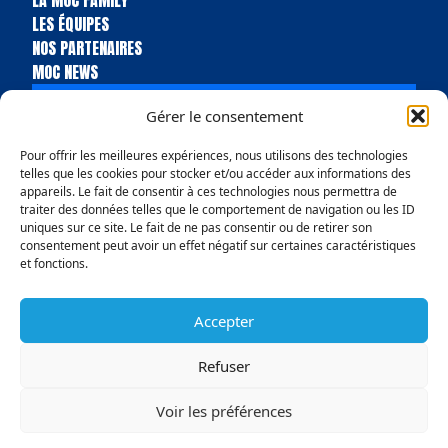
LES ÉQUIPES
NOS PARTENAIRES
MOC NEWS
BILLETTERIE
Gérer le consentement
BOUTIQUE
Pour offrir les meilleures expériences, nous utilisons des technologies
telles que les cookies pour stocker et/ou accéder aux informations des
appareils. Le fait de consentir à ces technologies nous permettra de
traiter des données telles que le comportement de navigation ou les ID
uniques sur ce site. Le fait de ne pas consentir ou de retirer son
consentement peut avoir un effet négatif sur certaines caractéristiques
et fonctions.
Accepter
Politique de confidentialité
Conditions Générales de vente
Mentions légales
Politique en matière de remboursements et de retours
Refuser
© Copyright 2025 MOC Handball Molsheim
Voir les préférences