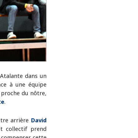
Atalante dans un
ace à une équipe
 proche du nôtre,
te
.
otre arrière
David
t collectif prend
r compenser cette