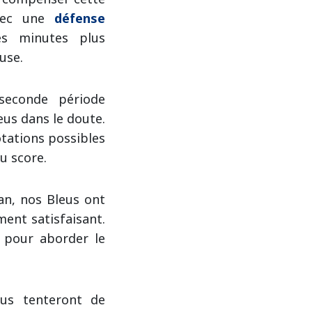
avec une
défense
es minutes plus
use.
seconde période
eus dans le doute.
otations possibles
au score.
an, nos Bleus ont
ment satisfaisant.
l pour aborder le
us tenteront de