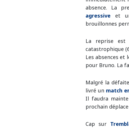
absence. La pr
agressive
et 
brouillonnes per
La reprise est
catastrophique (6
Les absences et l
pour Bruno. La fat
Malgré la défait
livré un
match en
Il faudra mainte
prochain déplace
Cap sur
Trembl