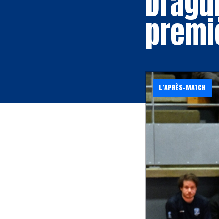
Dragu
premi
L’APRÈS-MATCH