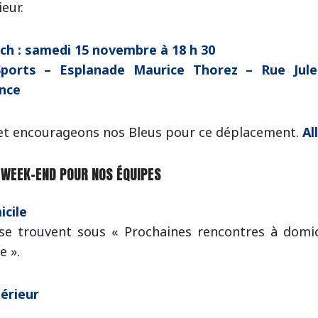
ieur.
h : samedi 15 novembre à 18 h 30
Sports – Esplanade Maurice Thorez – Rue Jule
nce
et encourageons nos Bleus pour ce déplacement.
Al
WEEK-END POUR NOS ÉQUIPES
cile
 se trouvent sous « Prochaines rencontres à domic
e ».
térieur