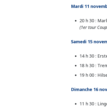
Mardi 11 novem
20 h 30 : Ma
(1er tour Coup
Samedi 15 nove
14 h 30 : Ers
18 h 30 : Tr
19 h 00 : Hil
Dimanche 16 no
11 h 30 : Lin