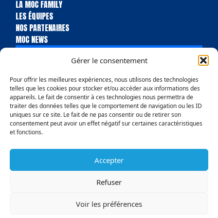
LA MOC FAMILY
LES ÉQUIPES
NOS PARTENAIRES
MOC NEWS
BILLETTERIE
Gérer le consentement
BOUTIQUE
Pour offrir les meilleures expériences, nous utilisons des technologies
telles que les cookies pour stocker et/ou accéder aux informations des
appareils. Le fait de consentir à ces technologies nous permettra de
traiter des données telles que le comportement de navigation ou les ID
uniques sur ce site. Le fait de ne pas consentir ou de retirer son
consentement peut avoir un effet négatif sur certaines caractéristiques
et fonctions.
Accepter
Politique de confidentialité
Conditions Générales de vente
Mentions légales
Politique en matière de remboursements et de retours
Refuser
© Copyright 2025 MOC Handball Molsheim
Voir les préférences