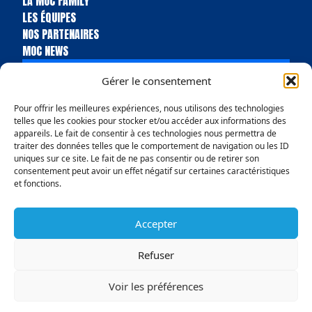
LA MOC FAMILY
LES ÉQUIPES
NOS PARTENAIRES
MOC NEWS
BILLETTERIE
Gérer le consentement
BOUTIQUE
Pour offrir les meilleures expériences, nous utilisons des technologies
telles que les cookies pour stocker et/ou accéder aux informations des
appareils. Le fait de consentir à ces technologies nous permettra de
traiter des données telles que le comportement de navigation ou les ID
uniques sur ce site. Le fait de ne pas consentir ou de retirer son
consentement peut avoir un effet négatif sur certaines caractéristiques
et fonctions.
Accepter
Politique de confidentialité
Conditions Générales de vente
Mentions légales
Politique en matière de remboursements et de retours
Refuser
© Copyright 2025 MOC Handball Molsheim
Voir les préférences