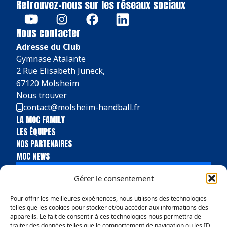
Retrouvez-nous sur les réseaux sociaux
Nous contacter
Adresse du Club
Gymnase Atalante
2 Rue Elisabeth Juneck,
67120 Molsheim
Nous trouver
contact@molsheim-handball.fr
LA MOC FAMILY
LES ÉQUIPES
NOS PARTENAIRES
MOC NEWS
BILLETTERIE
Gérer le consentement
BOUTIQUE
Pour offrir les meilleures expériences, nous utilisons des technologies
telles que les cookies pour stocker et/ou accéder aux informations des
appareils. Le fait de consentir à ces technologies nous permettra de
traiter des données telles que le comportement de navigation ou les ID