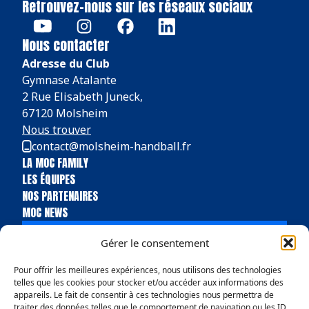
Retrouvez-nous sur les réseaux sociaux
Nous contacter
Adresse du Club
Gymnase Atalante
2 Rue Elisabeth Juneck,
67120 Molsheim
Nous trouver
contact@molsheim-handball.fr
LA MOC FAMILY
LES ÉQUIPES
NOS PARTENAIRES
MOC NEWS
BILLETTERIE
Gérer le consentement
BOUTIQUE
Pour offrir les meilleures expériences, nous utilisons des technologies
telles que les cookies pour stocker et/ou accéder aux informations des
appareils. Le fait de consentir à ces technologies nous permettra de
traiter des données telles que le comportement de navigation ou les ID